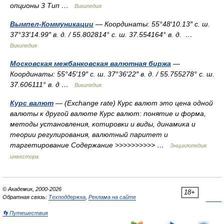
опционы 3 Тип …
Википедия
Вымпел-Коммуникации
— Координаты: 55°48′10.13″ с. ш.
37°33′14.99″ в. д. / 55.802814° с. ш. 37.554164° в. д. …
Википедия
Московская межбанковская валютная биржа
—
Координаты: 55°45′19″ с. ш. 37°36′22″ в. д. / 55.755278° с. ш.
37.606111° в. д …
Википедия
Курс валют
— (Exchange rate) Курс валют это цена одной
валюты к другой валюте Курс валют: понятие и форма,
методы установления, котировки и виды, динамика и
теории регулирования, валютный паритет и
таргетирование Содержание >>>>>>>>>> …
Энциклопедия
инвестора
© Академик, 2000-2026
18+
Обратная связь:
Техподдержка
,
Реклама на сайте
👣 Путешествия